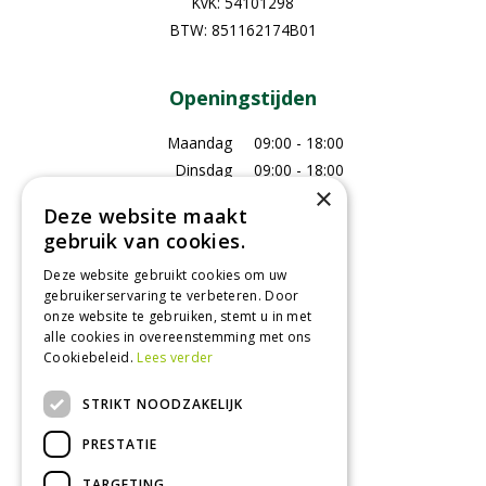
KvK: 54101298
BTW: 851162174B01
Openingstijden
Maandag
09:00 - 18:00
Dinsdag
09:00 - 18:00
×
Woensdag
09:00 - 18:00
Deze website maakt
Donderdag
09:00 - 18:00
gebruik van cookies.
Vrijdag
09:00 - 18:00
Deze website gebruikt cookies om uw
Zaterdag
09:00 - 17:00
gebruikerservaring te verbeteren. Door
Zondag
Gesloten
onze website te gebruiken, stemt u in met
alle cookies in overeenstemming met ons
Toon alle openingstijden
Cookiebeleid.
Lees verder
STRIKT NOODZAKELIJK
Recensies
PRESTATIE
TARGETING