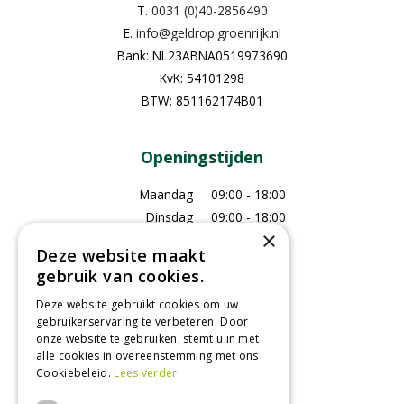
T.
0031 (0)40-2856490
E.
info@geldrop.groenrijk.nl
Bank: NL23ABNA0519973690
KvK: 54101298
BTW: 851162174B01
Openingstijden
Maandag
09:00 - 18:00
Dinsdag
09:00 - 18:00
×
Woensdag
09:00 - 18:00
Deze website maakt
Donderdag
09:00 - 18:00
gebruik van cookies.
Vrijdag
09:00 - 18:00
Deze website gebruikt cookies om uw
Zaterdag
09:00 - 17:00
gebruikerservaring te verbeteren. Door
Zondag
Gesloten
onze website te gebruiken, stemt u in met
alle cookies in overeenstemming met ons
Toon alle openingstijden
Cookiebeleid.
Lees verder