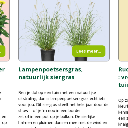
.
Lees meer...
er
Rud
Lampenpoetsersgras,
: v
natuurlijk siergras
tui
e
Ben je dol op een tuin met een natuurlijke
n
uitstraling, dan is lampenpoetsersgras echt iets
Op zo
voor jou. Dit siergras steelt het hele jaar door de
kleur
show – of je ‘m nou in een border
kenni
n en
zet of in een pot op je balkon. De sierlijke
een z
r op
halmen en pluimen dansen mee met de wind en
knalg