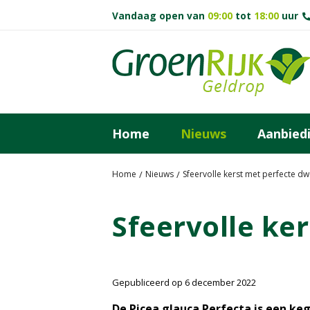
G
Vandaag open van
09:00
tot
18:00
uur
a
n
a
a
r
c
o
Home
Nieuws
Aanbied
n
t
e
Home
Nieuws
Sfeervolle kerst met perfecte d
n
t
Sfeervolle ke
Gepubliceerd op
6 december 2022
De Picea glauca Perfecta is een ke