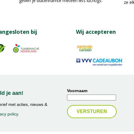
geven je buitenruimte meteen iets luchtigs.
ze el
angesloten bij
Wij accepteren
Voornaam
d je aan!
ief met acties, nieuws &
acy policy
.