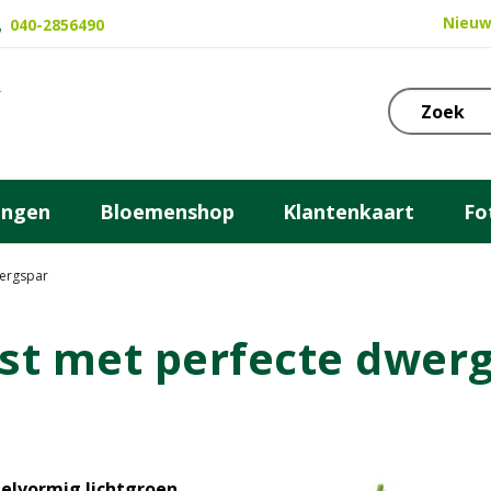
Nieuw
040-2856490
ingen
Bloemenshop
Klantenkaart
Fo
wergspar
rst met perfecte dwer
gelvormig lichtgroen