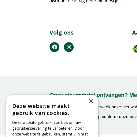
alsof het elke dag een klein feestje is.
Volg ons
A
Onze nieuwsbrief ontvangen? Mel
×
Deze website maakt
Ontvang ongeveer 1x per week onze nieuwsbr
gebruik van cookies.
activiteiten!
We slaan uw gegevens op conform onze
priv
Deze website gebruikt cookies om uw
gebruikerservaring te verbeteren. Door
onze website te gebruiken, stemt u in met