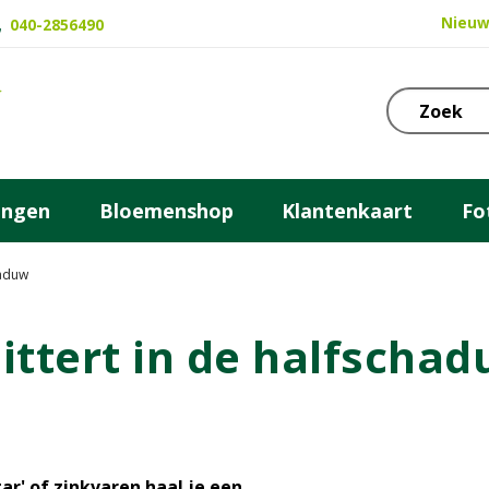
Nieuw
040-2856490
ingen
Bloemenshop
Klantenkaart
Fo
haduw
hittert in de halfscha
r' of zinkvaren haal je een