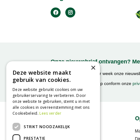
Onze nieuwsbrief ontvangen? Mel
×
Deze website maakt
Ontvang ongeveer 1x per week onze nieuwsbr
gebruik van cookies.
activiteiten!
We slaan uw gegevens op conform onze
priv
Deze website gebruikt cookies om uw
gebruikerservaring te verbeteren. Door
onze website te gebruiken, stemt u in met
alle cookies in overeenstemming met ons
Cookiebeleid.
Lees verder
Contact
O
STRIKT NOODZAKELIJK
GroenRijk Geldrop
M
PRESTATIE
Zwembadweg 6
Di