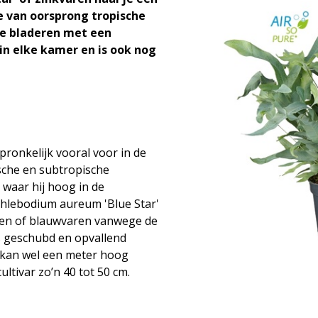
e van oorsprong tropische
de bladeren met een
 in elke kamer en is ook nog
onkelijk vooral voor in de
ische en subtropische
 waar hij hoog in de
hlebodium aureum 'Blue Star'
ren of blauwvaren vanwege de
is geschubd en opvallend
t kan wel een meter hoog
ultivar zo’n 40 tot 50 cm.