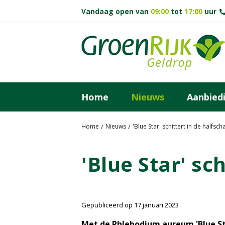
G
Vandaag open van
09:00
tot
17:00
uur
a
n
a
a
r
c
o
Home
Nieuws
Aanbied
n
t
e
Home
Nieuws
'Blue Star' schittert in de halfsc
n
t
'Blue Star' sc
Gepubliceerd op
17 januari 2023
Met de Phlebodium aureum 'Blue Sta