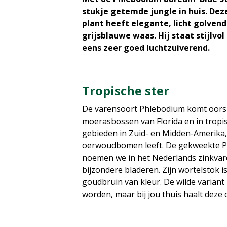
stukje getemde jungle in huis. Dez
plant heeft elegante, licht golven
grijsblauwe waas. Hij staat stijlvol
eens zeer goed luchtzuiverend.
Tropische ster
De varensoort Phlebodium komt oorspr
moerasbossen van Florida
en in trop
gebieden in Zuid- en Midden-Amerika,
oerwoudbomen leeft. De gekweekte P
noemen we in het Nederlands zinkva
bijzondere bladeren. Zijn wortelstok 
goudbruin van kleur. De wilde varian
worden, maar bij jou thuis haalt deze c