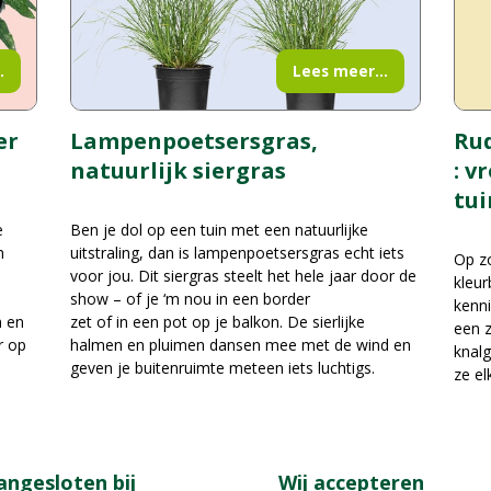
.
Lees meer...
er
Rud
Lampenpoetsersgras,
: v
natuurlijk siergras
tui
e
Ben je dol op een tuin met een natuurlijke
n
uitstraling, dan is lampenpoetsersgras echt iets
Op zo
voor jou. Dit siergras steelt het hele jaar door de
kleur
show – of je ‘m nou in een border
kenni
n en
zet of in een pot op je balkon. De sierlijke
een z
r op
halmen en pluimen dansen mee met de wind en
knalg
geven je buitenruimte meteen iets luchtigs.
ze el
angesloten bij
Wij accepteren