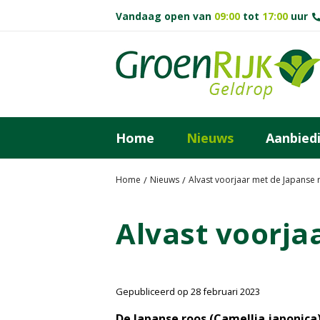
G
Vandaag open van
09:00
tot
17:00
uur
a
n
a
a
r
c
o
Home
Nieuws
Aanbied
n
t
e
Home
Nieuws
Alvast voorjaar met de Japanse 
n
t
Alvast voorja
Gepubliceerd op
28 februari 2023
De Japanse roos (Camellia japonica)