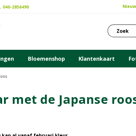
Nieuw
040-2856490
ingen
Bloemenshop
Klantenkaart
Fo
roos
ar met de Japanse roo
 kan al vanaf februari kleur