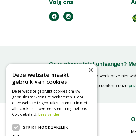
Volg ons
A
Onze nieuwsbrief ontvangen? Mel
×
Deze website maakt
Ontvang ongeveer 1x per week onze nieuwsbr
gebruik van cookies.
activiteiten!
We slaan uw gegevens op conform onze
priv
Deze website gebruikt cookies om uw
gebruikerservaring te verbeteren. Door
onze website te gebruiken, stemt u in met
alle cookies in overeenstemming met ons
Cookiebeleid.
Lees verder
Contact
O
STRIKT NOODZAKELIJK
GroenRijk Geldrop
M