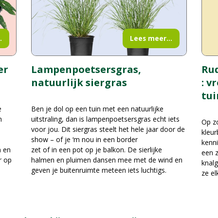
.
Lees meer...
er
Rud
Lampenpoetsersgras,
: v
natuurlijk siergras
tui
e
Ben je dol op een tuin met een natuurlijke
n
uitstraling, dan is lampenpoetsersgras echt iets
Op zo
voor jou. Dit siergras steelt het hele jaar door de
kleur
show – of je ‘m nou in een border
kenni
n en
zet of in een pot op je balkon. De sierlijke
een z
r op
halmen en pluimen dansen mee met de wind en
knalg
geven je buitenruimte meteen iets luchtigs.
ze el