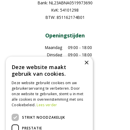
Bank: NL23ABNA0519973690
KvK: 54101298
BTW: 851162174B01
Openingstijden
Maandag
09:00 - 18:00
Dinsdag
09:00 - 18:00
×
Woensdag
09:00 - 18:00
Deze website maakt
Donderdag
09:00 - 18:00
gebruik van cookies.
Vrijdag
09:00 - 18:00
Deze website gebruikt cookies om uw
Zaterdag
09:00 - 17:00
gebruikerservaring te verbeteren. Door
Zondag
Gesloten
onze website te gebruiken, stemt u in met
alle cookies in overeenstemming met ons
Toon alle openingstijden
Cookiebeleid.
Lees verder
STRIKT NOODZAKELIJK
Recensies
PRESTATIE