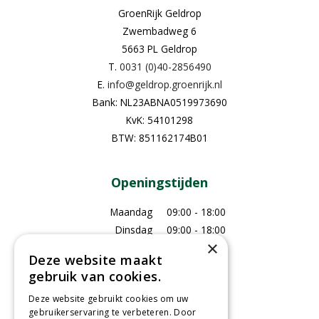
GroenRijk Geldrop
Zwembadweg 6
5663 PL Geldrop
T.
0031 (0)40-2856490
E.
info@geldrop.groenrijk.nl
Bank: NL23ABNA0519973690
KvK: 54101298
BTW: 851162174B01
Openingstijden
Maandag
09:00 - 18:00
Dinsdag
09:00 - 18:00
×
Woensdag
09:00 - 18:00
Deze website maakt
Donderdag
09:00 - 18:00
gebruik van cookies.
Vrijdag
09:00 - 18:00
Deze website gebruikt cookies om uw
Zaterdag
09:00 - 17:00
gebruikerservaring te verbeteren. Door
Zondag
Gesloten