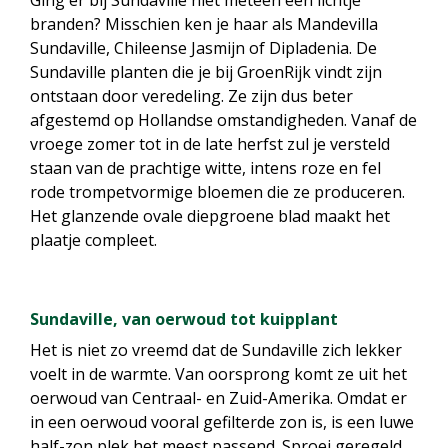
Ging er bij Sundaville niet meteen een lichtje
branden? Misschien ken je haar als Mandevilla
Sundaville, Chileense Jasmijn of Dipladenia. De
Sundaville planten die je bij GroenRijk vindt zijn
ontstaan door veredeling. Ze zijn dus beter
afgestemd op Hollandse omstandigheden. Vanaf de
vroege zomer tot in de late herfst zul je versteld
staan van de prachtige witte, intens roze en fel
rode trompetvormige bloemen die ze produceren.
Het glanzende ovale diepgroene blad maakt het
plaatje compleet.
Sundaville, van oerwoud tot kuipplant
Het is niet zo vreemd dat de Sundaville zich lekker
voelt in de warmte. Van oorsprong komt ze uit het
oerwoud van Centraal- en Zuid-Amerika. Omdat er
in een oerwoud vooral gefilterde zon is, is een luwe
half-zon plek het meest passend. Sproei geregeld.