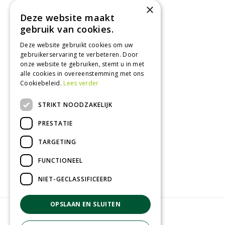
×
Woensdag
09:00 - 18:00
Deze website maakt
Donderdag
09:00 - 18:00
gebruik van cookies.
Vrijdag
09:00 - 18:00
Deze website gebruikt cookies om uw
Zaterdag
09:00 - 17:00
gebruikerservaring te verbeteren. Door
Zondag
Gesloten
onze website te gebruiken, stemt u in met
alle cookies in overeenstemming met ons
Toon alle openingstijden
Cookiebeleid.
Lees verder
STRIKT NOODZAKELIJK
Recensies
PRESTATIE
TARGETING
FUNCTIONEEL
NIET-GECLASSIFICEERD
OPSLAAN EN SLUITEN
© GroenRijk Geldrop