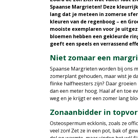
Spaanse Margrieten! Deze kleurrijke
lang dat je meteen in zomerse sfere
kleuren van de regenboog – en Groe
mooiste exemplaren voor je uitgezo
bloemen hebben een gekleurde ring
geeft een speels en verrassend effe
Niet zomaar een margri
Spaanse Margrieten worden bij ons me
zomerplant gehouden, maar wist je dat 
flinke halfheesters zijn? Daar groeien
dan een meter hoog. Haal af en toe e
weg en je krijgt er een zomer lang bl
Zonaanbidder in topvo
Osteospermum ecklonis, zoals ze offic
veel zon! Zet ze in een pot, bak of g