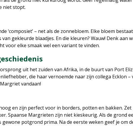
jn als de grond niet kurkdroog wordt. Geef regelmatig water 
niet stopt.
 ‘composiet’ – net als de zonnebloem. Elke bloem bestaat ei
n gekleurde blaadjes. En die kleuren? Wauw! Denk aan wit, g
cht voor elke smaak wel een variant te vinden.
geschiedenis
prong uit het zuiden van Afrika, in de buurt van Port Eliz
liefhebber, die haar vernoemde naar zijn collega Ecklon – 
Margriet vandaan!
hoog en zijn perfect voor in borders, potten en bakken. Zet 
. Spaanse Margrieten zijn niet kieskeurig. Als de grond ee
tten is gewone potgrond prima. Na de eerste weken geef je o