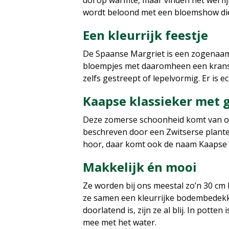
dol op warmte, maar vinden het wél fi
wordt beloond met een bloemshow die 
Een kleurrijk feestje
De Spaanse Margriet is een zogenaamde
bloempjes met daaromheen een krans va
zelfs gestreept of lepelvormig. Er is e
Kaapse klassieker met 
Deze zomerse schoonheid komt van oors
beschreven door een Zwitserse planten
hoor, daar komt ook de naam Kaapse 
Makkelijk én mooi
Ze worden bij ons meestal zo’n 30 cm 
ze samen een kleurrijke bodembedekker
doorlatend is, zijn ze al blij. In po
mee met het water.