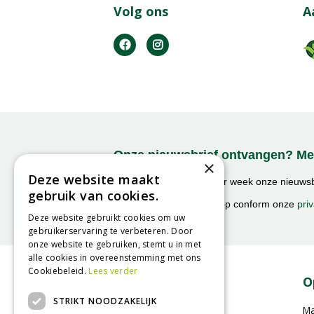
Volg ons
A
Onze nieuwsbrief ontvangen? Mel
×
Deze website maakt
Ontvang ongeveer 1x per week onze nieuwsbr
gebruik van cookies.
activiteiten!
We slaan uw gegevens op conform onze
priv
Deze website gebruikt cookies om uw
gebruikerservaring te verbeteren. Door
onze website te gebruiken, stemt u in met
alle cookies in overeenstemming met ons
Cookiebeleid.
Lees verder
Contact
O
STRIKT NOODZAKELIJK
GroenRijk Geldrop
M