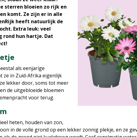
 sterren bloeien zo rijk en
n komt. Ze zijn er in alle
nRijk heeft natuurlijk de
cht. Extra leuk: veel
 rond hun hartje. Dat
ct!
etje
estal als eenjarige
ze in Zuid-Afrika eigenlijk
 ze lekker door, soms tot meer
ven de uitgebloeide bloemen
oemenpracht voor terug.
rm
ieel heten, houden van zon,
ewoon in de volle grond op een lekker zonnig plekje, en ze g