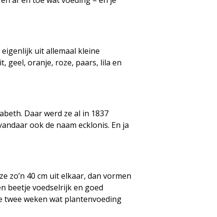
en af en toe wat voeding – en je
genlijk uit allemaal kleine
eel, oranje, roze, paars, lila en
abeth. Daar werd ze al in 1837
vandaar ook de naam ecklonis. En ja
ze zo’n 40 cm uit elkaar, dan vormen
n beetje voedselrijk en goed
m de twee weken wat plantenvoeding