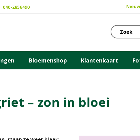
Nieuw
040-2856490
ingen
Bloemenshop
Klantenkaart
Fo
iet – zon in bloei
en, staan ze weer klaar: