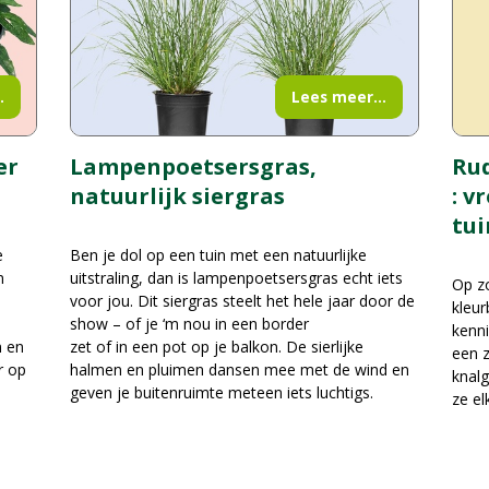
.
Lees meer...
er
Rud
Lampenpoetsersgras,
: v
natuurlijk siergras
tui
e
Ben je dol op een tuin met een natuurlijke
n
uitstraling, dan is lampenpoetsersgras echt iets
Op zo
voor jou. Dit siergras steelt het hele jaar door de
kleur
show – of je ‘m nou in een border
kenni
n en
zet of in een pot op je balkon. De sierlijke
een z
r op
halmen en pluimen dansen mee met de wind en
knalg
geven je buitenruimte meteen iets luchtigs.
ze el