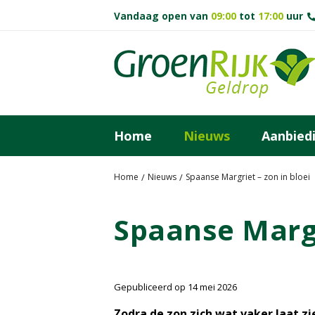
G
Vandaag open van
09:00
tot
17:00
uur
a
n
a
a
r
c
o
Home
Nieuws
Aanbied
n
t
e
Home
Nieuws
Spaanse Margriet – zon in bloei
n
t
Spaanse Margr
Gepubliceerd op
14 mei 2026
Zodra de zon zich wat vaker laat zi