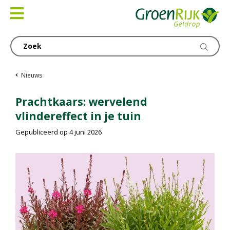
Ga
naar
content
Nieuws
Prachtkaars: wervelend
vlindereffect in je tuin
Gepubliceerd op
4 juni 2026