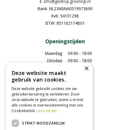
E.
info@geldrop.groenrijk.nl
Bank: NL23ABNA0519973690
KvK: 54101298
BTW: 851162174B01
Openingstijden
Maandag
09:00 - 18:00
Dinsdag
09:00 - 18:00
×
Woensdag
09:00 - 18:00
Deze website maakt
Donderdag
09:00 - 18:00
gebruik van cookies.
Vrijdag
09:00 - 18:00
Deze website gebruikt cookies om uw
Zaterdag
09:00 - 17:00
gebruikerservaring te verbeteren. Door
Zondag
Gesloten
onze website te gebruiken, stemt u in met
alle cookies in overeenstemming met ons
Toon alle openingstijden
Cookiebeleid.
Lees verder
STRIKT NOODZAKELIJK