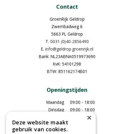
Contact
GroenRijk Geldrop
Zwembadweg 6
5663 PL Geldrop
T.
0031 (0)40-2856490
E.
info@geldrop.groenrijk.nl
Bank: NL23ABNA0519973690
KvK: 54101298
BTW: 851162174B01
Openingstijden
Maandag
09:00 - 18:00
Dinsdag
09:00 - 18:00
×
Woensdag
09:00 - 18:00
Deze website maakt
Donderdag
09:00 - 18:00
gebruik van cookies.
Vrijdag
09:00 - 18:00