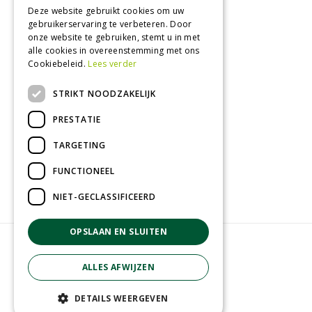
Deze website gebruikt cookies om uw
Zaterdag
09:00 - 17:00
gebruikerservaring te verbeteren. Door
Zondag
Gesloten
onze website te gebruiken, stemt u in met
alle cookies in overeenstemming met ons
Toon alle openingstijden
Cookiebeleid.
Lees verder
STRIKT NOODZAKELIJK
Recensies
PRESTATIE
TARGETING
FUNCTIONEEL
NIET-GECLASSIFICEERD
OPSLAAN EN SLUITEN
© GroenRijk Geldrop
Green Solutions
ALLES AFWIJZEN
Tuincentrum Overzicht
Privacy Policy
DETAILS WEERGEVEN